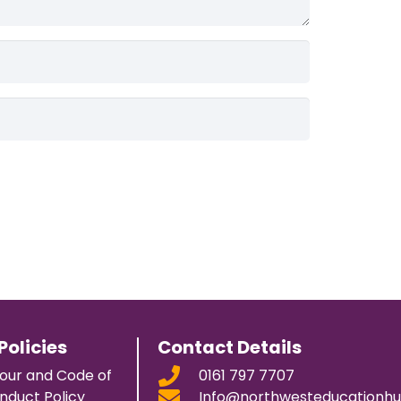
Policies
Contact Details
our and Code of
0161 797 7707
nduct Policy
Info@northwesteducationhu