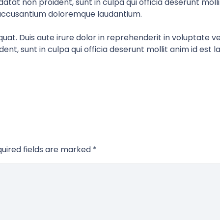
atat non proident, sunt in culpa qui officia deserunt molli
m accusantium doloremque laudantium.
at. Duis aute irure dolor in reprehenderit in voluptate veli
nt, sunt in culpa qui officia deserunt mollit anim id est 
uired fields are marked
*