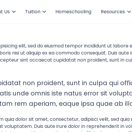
t Us
Tuition
Homeschooling
Resources
pisicing elit, sed do eiusmod tempor incididunt ut labore
oris nisi ut aliquip ex ea commodo consequat. Duis aute ir
Excepteur sint occaecat cupidatat non proident, sunt in cul
datat non proident, sunt in culpa qui offi
iatis unde omnis iste natus error sit vol
am rem aperiam, eaque ipsa quae ab illo
 quia dolor sit amet, consectetur, adipisci velit, sed q
oluptatem. Duis aute irure dolor in reprehenderit in volu