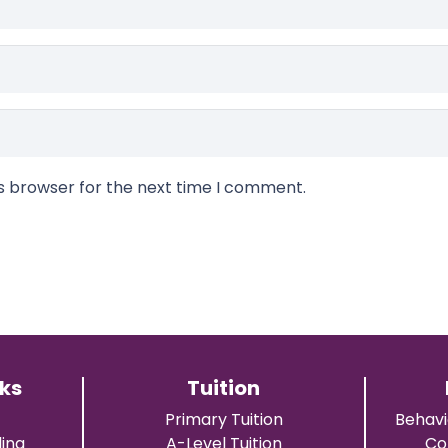
is browser for the next time I comment.
nks
Tuition
Primary Tuition
Behavi
ing
A-Level Tuition
Co